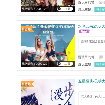
游玩目的地：
昆
线路编号：0000124
6
天
游玩主题：
特价游
双飞云南:昆明
云南9日游(含旅客
游玩目的地：
丽
线路编号：0000122
10
天
游玩主题：
特价游
五星经典-昆明
双人特价，两人以