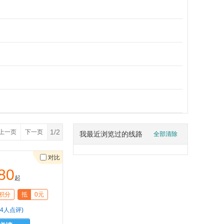
1/2
上一页
下一页
我最近浏览过的线路
全部清除
对比
80
起
积分
抵
0元
(4人点评)