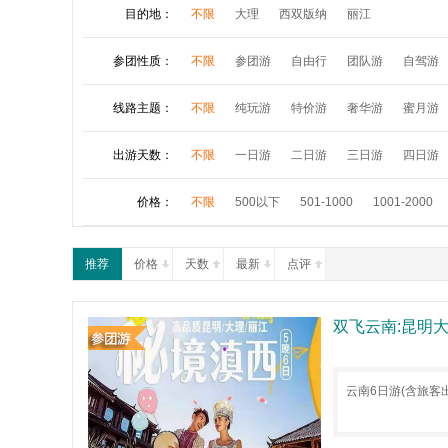
目的地：
不限
大理
西双版纳
丽江
参团性质：
不限
参团游
自由行
团队游
自驾游
线路主题：
不限
纯玩游
特价游
奢华游
蜜月游
出游天数：
不限
一日游
二日游
三日游
四日游
价格：
不限
500以下
501-1000
1001-2000
推荐
价格
天数
最新
点评
双飞云南:昆明
云南6日游(含旅客