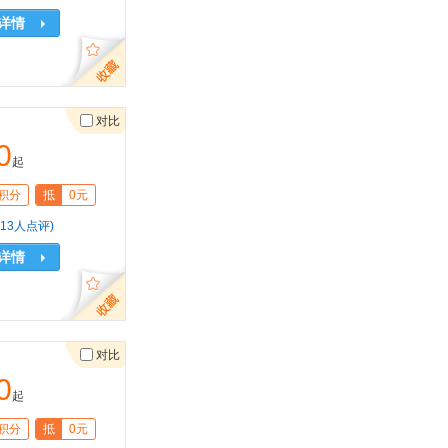
详情
对比
0
起
积分
抵
0元
(13人点评)
详情
对比
0
起
积分
抵
0元