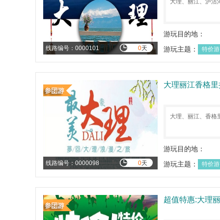
大理、丽江、泸沽
游玩目的地：
线路编号：0000101
0
天
游玩主题：
特价游
大理丽江香格里
大理、丽江、香格
游玩目的地：
线路编号：0000098
0
天
游玩主题：
特价游
超值特惠:大理丽