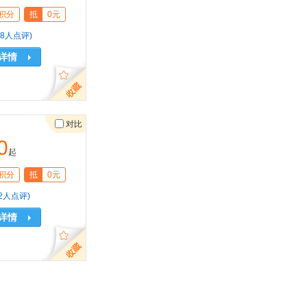
积分
抵
0元
(8人点评)
详情
对比
0
起
积分
抵
0元
12人点评)
详情