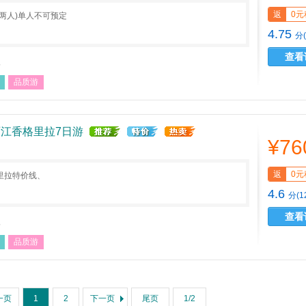
返
0元
两人)单人不可预定
4.75
分
查看
理
品质游
丽江香格里拉7日游
¥76
返
0元
里拉特价线、
4.6
分(
查看
理
品质游
一页
1
2
下一页
尾页
1/2