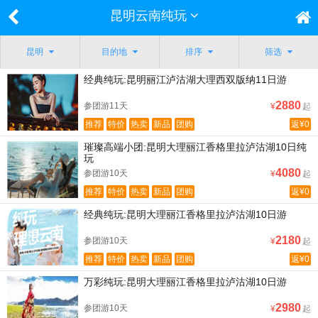
昆明云南纯玩
昆明
目的地
排序
筛选
经典纯玩:昆明丽江泸沽湖大理西双版纳11日游
2880
参团游11天
¥
起
推荐
特价
热卖
新品
团购
返¥0
璀璨高端小团:昆明大理丽江香格里拉泸沽湖10日纯
玩
4080
参团游10天
¥
起
推荐
特价
热卖
新品
团购
返¥0
经典纯玩:昆明大理丽江香格里拉泸沽湖10日游
2180
参团游10天
¥
起
推荐
特价
热卖
新品
团购
返¥0
万彩纯玩:昆明大理丽江香格里拉泸沽湖10日游
2980
参团游10天
¥
起