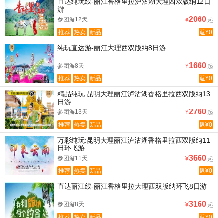
直达纯玩线-丽江香格里拉泸沽湖大理西双版纳12日
游
2060
参团游12天
¥
起
推荐
热卖
新品
返¥0
纯玩直达游-丽江大理西双版纳8日游
1660
参团游8天
¥
起
推荐
热卖
新品
返¥0
精品纯玩:昆明大理丽江泸沽湖香格里拉西双版纳13
日游
2760
参团游13天
¥
起
推荐
热卖
新品
返¥0
万彩纯玩:昆明大理丽江泸沽湖香格里拉西双版纳11
日环飞游
3660
参团游11天
¥
起
推荐
热卖
新品
返¥0
直达丽江线-丽江香格里拉大理西双版纳环飞8日游
3160
参团游8天
¥
起
推荐
热卖
新品
返¥0