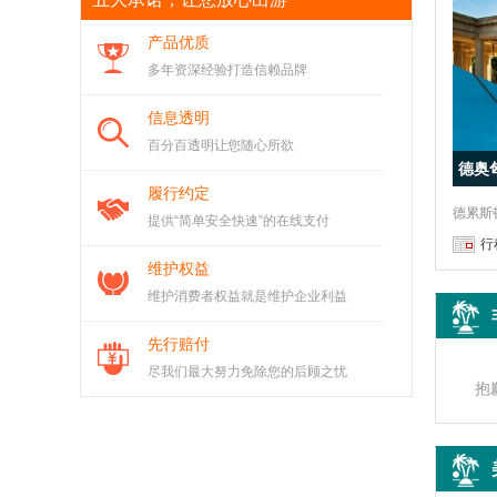
被取消了，被那些吃野味的人坑死了，为我
这次旅行社
产品优质
获得
¥0
元积分
烧包谷
多年资深经验打造信赖品牌
日本本州6晚7日
信息透明
没有去成，退款了，旅行社很给力，直接退
百分百透明让您随心所欲
款
德奥
获得
¥0
元积分
喜狼狼
履行约定
提供“简单安全快速”的在线支付
行
维护权益
维护消费者权益就是维护企业利益
先行赔付
尽我们最大努力免除您的后顾之忧
抱