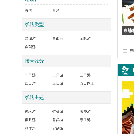
天天吃了睡，睡了又吃，，这就是自由行
香港
台湾
获得
¥0
元积分
丽丽
线路类型
醉爱巴厘岛6晚7日游
柬埔
好可惜呀，计划了半年，好在款全部都退给
参团游
自由行
团队游
我们了，
获得
¥0
元积分
天天好心情
自驾游
行
按天数分
原味台湾-经典环岛8天高品游
被取消了，被那些吃野味的人坑死了，为我
这次旅行社
一日游
二日游
三日游
获得
¥0
元积分
烧包谷
四日游
五日游
五日以上
日本本州6晚7日
线路主题
没有去成，退款了，旅行社很给力，直接退
款
纯玩游
特价游
奢华游
获得
¥0
元积分
喜狼狼
蜜月游
爸妈游
亲子游
品质游
定制游
美美长滩5天4晚半自由行