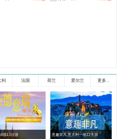
大利
法国
荷兰
爱尔兰
更多...
4国13日游
意趣非凡.意大利一地12天游