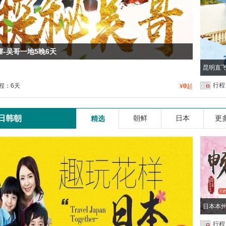
寨-吴哥一地5晚6天
昆明直飞
0
行程
程：6天
¥
起
日韩朝
朝鲜
日本
更多
精选
日本本州
行程