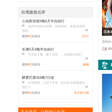
自由行不错，天天吃了睡，睡了吃，造小人
很合适
获得
¥0
元积分
海誓山盟
出境旅游点评
心动新加坡5晚6天半自由行
这种半自由行的团，我很喜欢，老婆也觉得
日本
很好。
获得
¥0
元积分
大CC
昆明长水
行
长滩5天4晚半自由行
天天吃了睡，睡了又吃，，这就是自由行
获得
¥0
元积分
丽丽
醉爱巴厘岛6晚7日游
好可惜呀，计划了半年，好在款全部都退给
我们了，
获得
¥0
元积分
天天好心情
原味台湾-经典环岛8天高品游
五大承诺，让您放心出游