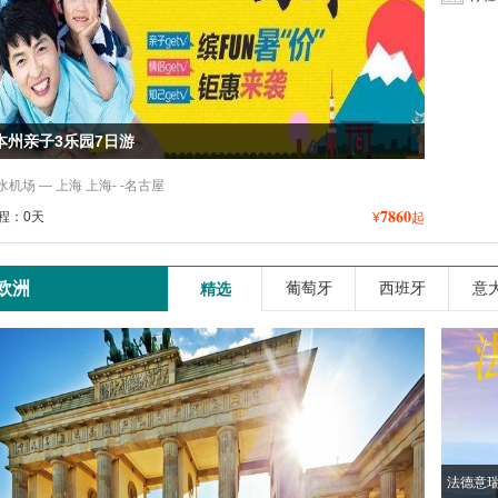
本州亲子3乐园7日游
机场 — 上海 上海- -名古屋
7860
程：0天
¥
起
欧洲
葡萄牙
西班牙
意
精选
法德意瑞