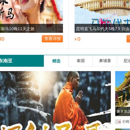
泰新马10晚11天之旅
昆明直飞马尔代夫5晚7天自由
80
0
查看详情
¥
东南亚
泰国
柬埔寨
尼
精选
趣享清迈
行程