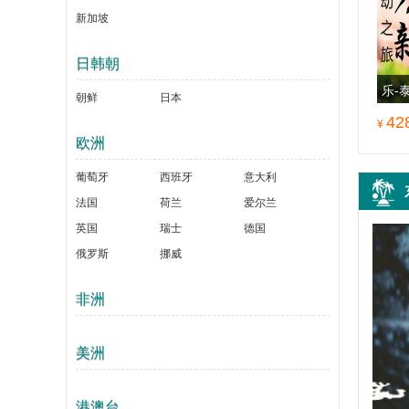
新加坡
日韩朝
乐-
朝鲜
日本
42
¥
欧洲
葡萄牙
西班牙
意大利
法国
荷兰
爱尔兰
英国
瑞士
德国
俄罗斯
挪威
非洲
美洲
长滩5天4晚半自由行
港澳台