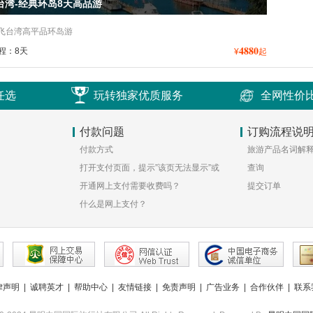
台湾-经典环岛8天高品游
飞台湾高平品环岛游
4880
程：8天
¥
起
任选
玩转独家优质服务
全网性价
付款问题
订购流程说
付款方式
旅游产品名词解
打开支付页面，提示”该页无法显示”或
查询
空白页，可能是什么原因？
开通网上支付需要收费吗？
提交订单
什么是网上支付？
律声明
|
诚聘英才
|
帮助中心
|
友情链接
|
免责声明
|
广告业务
|
合作伙伴
|
联系