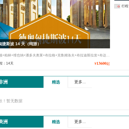
行程
匈捷斯波 14 天（纯游）
德累斯顿+柏林+维也纳+潘多夫奥莱+布拉格+克鲁姆洛夫+布拉迪斯拉发+布达佩斯+克拉科夫+华沙+弗罗茨瓦夫+全程四星+特色餐+自由活动
13600
程：14天
¥
起
非洲
更多...
精选
歉！暂无数据
美洲
更多...
精选