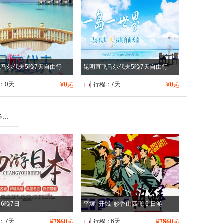
马尔代夫5晚7天自由行
昆明直飞马尔代夫5晚7天自由行
0
0
：0天
行程：7天
¥
起
¥
起
...
6晚7日
平壤- 开城- 妙香山四飞 6 日游
7860
7860
：7天
行程：6天
¥
起
¥
起