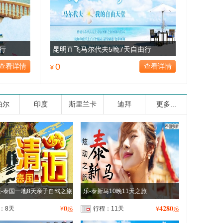
行
昆明直飞马尔代夫5晚7天自由行
0
查看详情
查看详情
¥
泊尔
印度
斯里兰卡
迪拜
更多...
-泰国一地8天亲子自驾之旅
乐-泰新马10晚11天之旅
0
4280
：8天
行程：11天
¥
起
¥
起