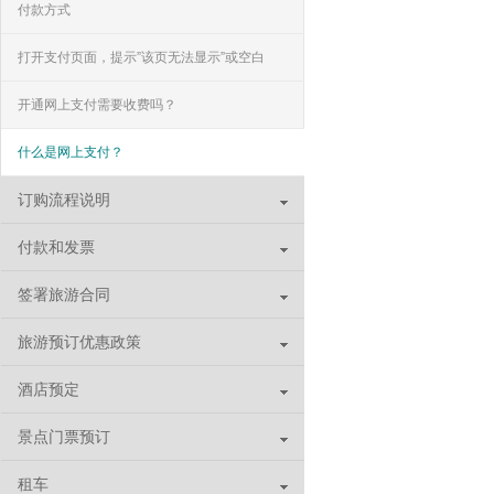
付款方式
打开支付页面，提示”该页无法显示”或空白
页，可能是什么原因？
开通网上支付需要收费吗？
什么是网上支付？
订购流程说明
付款和发票
签署旅游合同
旅游预订优惠政策
酒店预定
景点门票预订
租车