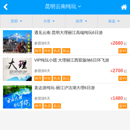
昆明云南纯玩
昆明
大理
排序
筛选
遇见云南:昆明大理丽江高端纯玩6日游
2680
参团游6天
¥
起
推荐
特价
热卖
新品
返¥0
VIP纯玩小团:大理丽江西双版纳6日环飞游
2700
参团游6天
¥
起
推荐
特价
热卖
新品
返¥0
直达游纯玩-丽江泸沽湖大理6日游
1480
参团游6天
¥
起
推荐
热卖
新品
返¥0