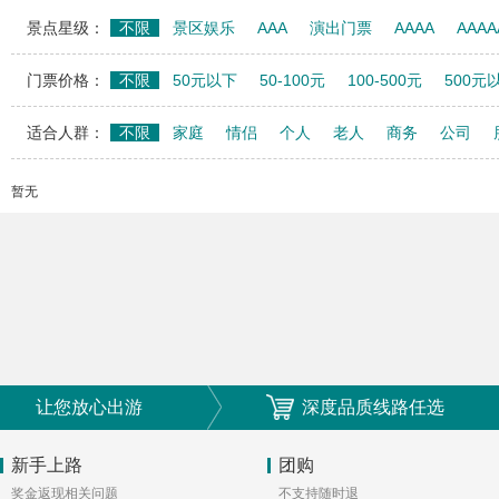
景点星级：
不限
景区娱乐
AAA
演出门票
AAAA
AAAA
门票价格：
不限
50元以下
50-100元
100-500元
500元
适合人群：
不限
家庭
情侣
个人
老人
商务
公司
暂无
让您放心出游
深度品质线路任选
新手上路
团购
奖金返现相关问题
不支持随时退