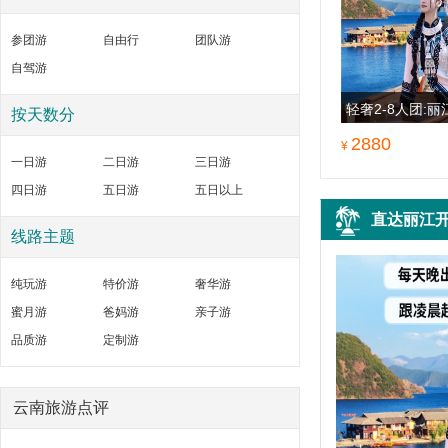
全国双飞云南昆明大理丽江香格里拉泸沽湖
好不容易请个假出来放松心情，还好没有失
西双版纳13日游
参团游
自由行
团队游
望，云南确
获得
¥0
元积分
天地豪情
自驾游
轻奢2-8人团:
按天数分
4飞云南昆明大理丽江西双版纳8日游
9日纯玩
本次旅行体验很不错，现在还是小团比较安
2880
¥
全的，云南
一日游
二日游
三日游
获得
¥0
元积分
V张灿烂
四日游
五日游
五日以上
直达丽江
4飞云南昆明大理丽江香格里拉泸沽湖西双
线路主题
行程非常不错，景点非常美，玉龙雪山壮
版纳12日游
丽，蓝月谷秀
纯玩游
特价游
奢华游
获得
¥0
元积分
李缘
蜜月游
爸妈游
亲子游
品质游
定制游
4飞云南昆明大理丽江西双版纳8日游
行程安排得满满的，对于我这种上班族休息
时间很少的
获得
¥0
元积分
1生14
云南旅游点评