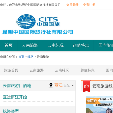
4飞云南昆明大理丽江西双版纳8日游
您好，欢迎来到昆明中国国际旅行社有限公司！
会员登录
|
免费注册
非常棒的旅游体验，感谢旅行社的精心安
排，感谢司机
获得
¥0
元积分
刘全伟
全国双飞云南昆明大理丽江香格里拉8日游
售后客服讲解清楚，全面。导游都不错，团
餐差强人意
获得
¥0
元积分
李帅
首页
云南旅游
云南纯玩
超值特惠
国内旅
您所在位置：
双飞云南昆明大理丽江香格里拉泸沽湖10日
首页
>
线路
> 云南旅游
非常满意的一次旅行，每天都很充实，但也
游
没有觉得特
旅游首页
云南旅游
云南纯玩
超值特惠
国内
获得
¥0
元积分
安静
丽江
云南旅游目的地
4飞云南昆明大理丽江香格里拉泸沽湖西双
出发
云南旅游线
云南真是个宝藏地方，美食很多，水果很便
版纳12日游
宜，又很新
直达丽江开始
获得
¥0
元积分
1314我
线路类型