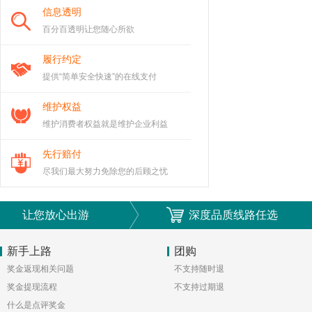
经典云南:昆明大理丽江6日纯玩
信息透明
这么超高性价比的纯玩线路，非常值得
百分百透明让您随心所欲
获得
¥0
元积分
李一
履行约定
提供“简单安全快速”的在线支付
轻奢2-8人团:丽江香格里拉泸沽湖大理9日
非常适合年轻人节奏的旅游团，景区都是自
游
维护权益
己玩，无忧
维护消费者权益就是维护企业利益
获得
¥0
元积分
李旭东
先行赔付
尽我们最大努力免除您的后顾之忧
让您放心出游
深度品质线路任选
新手上路
团购
奖金返现相关问题
不支持随时退
奖金提现流程
不支持过期退
什么是点评奖金