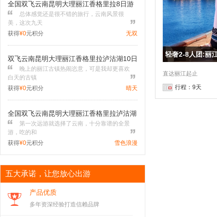
全国双飞云南昆明大理丽江香格里拉8日游
总体感觉还是很不错的旅行，云南风景很
美，这次九天
获得
¥0
元积分
无双
轻奢2-8人团:
双飞云南昆明大理丽江香格里拉泸沽湖10日
晚上的丽江古镇热闹恣意，可是我却更喜欢
游
直达丽江起止
白天的古镇
行程：9天
获得
¥0
元积分
晴天
全国双飞云南昆明大理丽江香格里拉泸沽湖
第一次远游就选择了云南，十分靠谱的全景
西双版纳13日游
游，吃的和
获得
¥0
元积分
雪色浪漫
经典云南:昆明大理丽江香格里拉西双版纳1
五大承诺，让您放心出游
线安排很合理，下飞机就入住酒店，从丽江
1日纯玩
到香格里拉
产品优质
获得
¥0
元积分
前3哥
多年资深经验打造信赖品牌