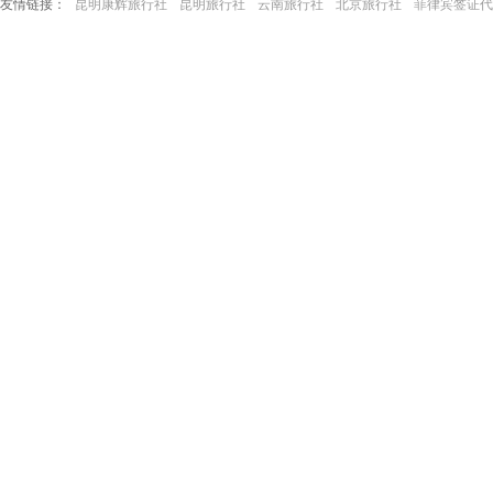
友情链接：
昆明康辉旅行社
昆明旅行社
云南旅行社
北京旅行社
菲律宾签证代