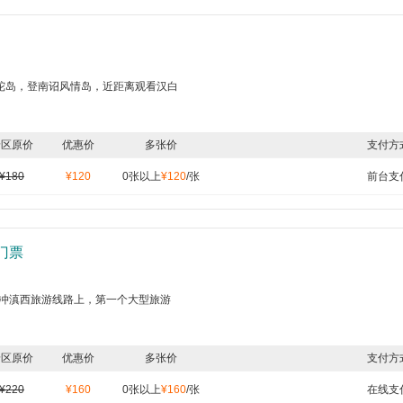
陀岛，登南诏风情岛，近距离观看汉白
景区原价
优惠价
多张价
支付方
¥180
¥120
0张以上
¥120
/张
前台支
门票
腾冲滇西旅游线路上，第一个大型旅游
景区原价
优惠价
多张价
支付方
¥220
¥160
0张以上
¥160
/张
在线支