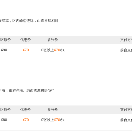
候温凉，区内峰峦连绵，山峰谷底相对
景区原价
优惠价
多张价
支付方
¥90
¥70
0张以上
¥70
/张
前台支
海，俗称亮海。纳西族摩梭语“泸”
景区原价
优惠价
多张价
支付方
¥80
¥70
0张以上
¥70
/张
前台支