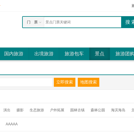
册
门 票
国内旅游
出境旅游
旅游包车
景点
旅游团
演出
摄影
生态旅游
户外拓展
园林古镇
森林公园
海滨海岛
AAAAA