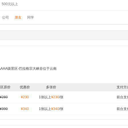
500元以上
公司
朋友
同学
AAA级景区-巴拉格宗大峡谷位于云南
景区原价
优惠价
多张价
支付方
¥280
¥230
1张以上
¥230
/张
前台支
¥390
¥340
1张以上
¥340
/张
前台支