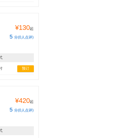
¥130
起
5
分(0人点评)
式
付
预订
¥420
起
5
分(0人点评)
式