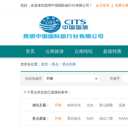
您好，欢迎来到昆明中国国际旅行社有限公司！
会员登录
|
免费注
首页
云南旅游
云南纯玩
超值特惠
您所在位置：
首页
>
景点
>
景点列表
目的地城市
关键字
9
个景点符合您已选择的条件：
游玩主题：
不限
休闲文化
文化
登山探险
温泉
景点星级：
不限
景区娱乐
AAA
演出门票
AAAA