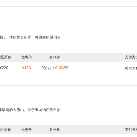
现代一体的舞台新作，将原生的原创乡
景区原价
优惠价
多张价
支付方
¥220
¥130
0张以上
¥130
/张
前台支
球最南的大雪山。位于玉龙纳西族自治
景区原价
优惠价
多张价
支付方