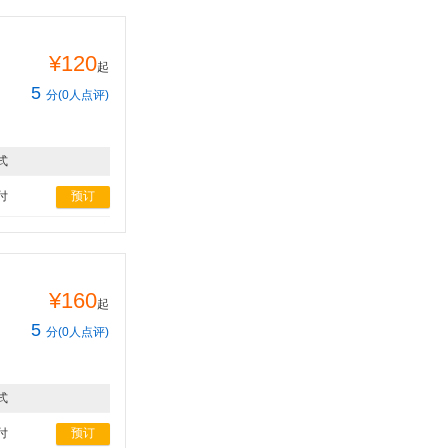
¥120
起
5
分(0人点评)
式
付
预订
¥160
起
5
分(0人点评)
式
付
预订