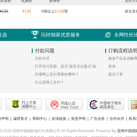
景区原价
优惠价
多张价
支付方
¥130
¥130
0张以上
¥130
/张
前台支
任选
玩转独家优质服务
全网性价
付款问题
订购流程说
付款方式
旅游产品名词解
打开支付页面，提示”该页无法显示”或
查询
空白页，可能是什么原因？
开通网上支付需要收费吗？
提交订单
什么是网上支付？
律声明
|
诚聘英才
|
帮助中心
|
友情链接
|
免责声明
|
广告业务
|
合作伙伴
|
联系
2010-2024 昆明中国国际旅行社有限公司 All Rights Reserved. Powered By
昆明中国国