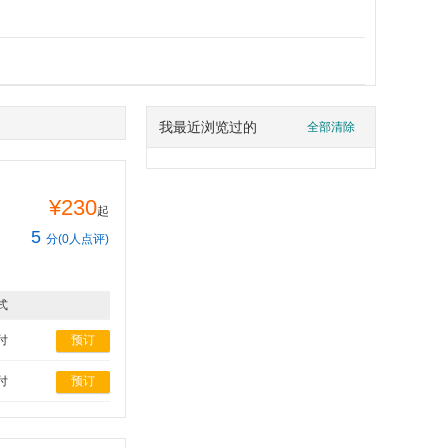
我最近浏览过的
全部清除
¥230
起
5
分(0人点评)
式
付
预订
付
预订