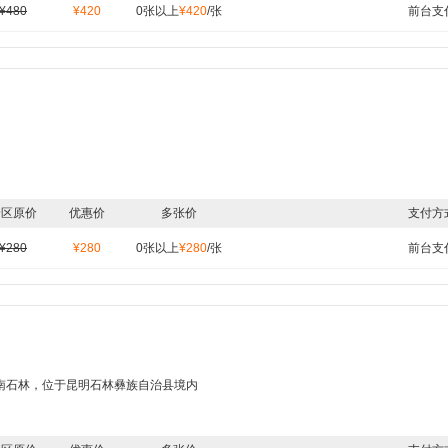
¥480
¥420
0张以上
¥420
/张
前台支
景区原价
优惠价
多张价
支付方
¥280
¥280
0张以上
¥280
/张
前台支
南石林，位于昆明石林彝族自治县境内