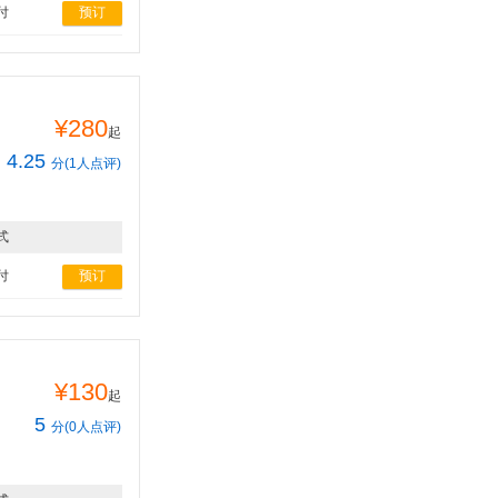
付
预订
¥280
起
4.25
分(1人点评)
式
付
预订
¥130
起
5
分(0人点评)